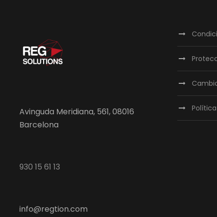
Condic
Protec
Cambio
Polític
Avinguda Meridiana, 561, 08016
Barcelona
930 15 61 13
info@regtion.com